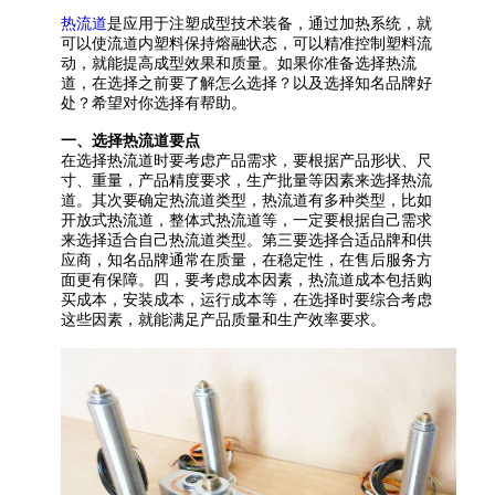
热流道
是应用于注塑成型技术装备
，
通过加热系统，就
可以使流道内塑料保持熔融状态，可以精准控制塑料流
动
，
就能提高成型效果和质量。如果你准备选择
热流
道
，在选择之前要了解怎么选择
？
以及选择知名品牌好
处
？
希望对你选择有帮助。
一、
选择
热流道
要点
在选择
热流道
时要考虑产品需求，要根据产品形状
、
尺
寸
、
重量，产品精度要求，生产批量等因素来选择
热流
道
。其次要确定热流道类型，
热流道
有多种类型，比如
开放式
热流道
，整体
式
热流道
等
，一定要根据自己需求
来选择适合自己
热流道
类型。第三要选择合适品牌和供
应商，知名品牌通常在质量
，
在稳定性
，
在售后服务方
面更有保障。
四，
要考虑成本因素，
热流道
成本包括购
买成本
，
安装成本，运行成本等
，
在选择时要综合考虑
这些因素
，
就能满足产品质量和生产效率要求。